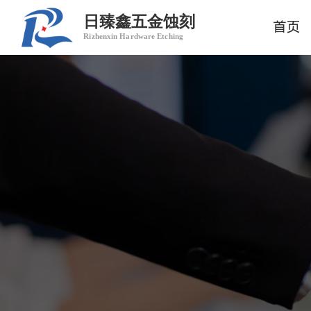
日臻鑫五金蚀刻
首页
Rizhenxin Hardware Etching
热门搜索：
金属蚀刻
五金蚀刻
蚀刻加工
精密蚀刻
卷