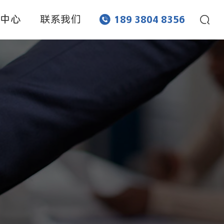
闻中心
联系我们


189 3804 8356
网孔蚀刻
流道蚀刻
化学蚀刻
化学刻蚀
化学腐蚀
超薄蚀刻