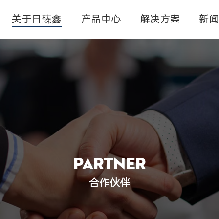
关于日臻鑫
产品中心
解决方案
新
对卷料带连续蚀刻
卷料蚀刻
模切蚀刻
五金蚀刻加工
微孔蚀刻
料带蚀刻
Partner
合作伙伴