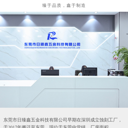
东莞市日臻鑫五金科技有限公司早期在深圳成立蚀刻工厂，
于2017年搬迁至东莞，现位于东莞中堂镇，厂房面积