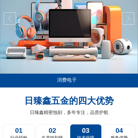
消费电子
域应用极其广泛，尤其是在消费电子，比如说
五金蚀刻加
，电脑平板的音箱喇叭网面板，电视机及投影
薄0.01m
日臻鑫五金的四大优势
网，扫地机器人的蚀刻过滤网，剃须刀剃须网
料带蚀刻，
片，汽车的...
日臻鑫精密蚀刻，多年专注，品质护航
01
02
03
04
行业经验
生产蚀刻线
技术保障
服务优势