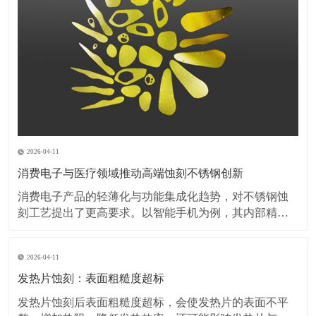
2026-04-11
消费电子与医疗领域推动高端蚀刻不锈钢创新
消费电子产品的轻薄化与功能集成化趋势，对不锈钢蚀
刻工艺提出了更高要求。以智能手机为例，其内部精密
弹片、屏蔽罩等部件的厚度已突破0.1毫米，蚀刻加工需
在保持材料强度的同时，实现无毛刺、无变形的微细结
2026-04-11
构加工。此外，可穿戴设备对金属外壳的装饰性需求激
增，蚀刻工艺与PVD镀膜、阳极氧化等表面处理技术的
发热片蚀刻：表面粗糙度超标
复
发热片蚀刻后表面粗糙度超标，会使发热片的表面不平