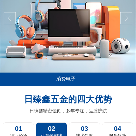
消费电子
应用极其广泛，尤其是在消费电子，比如说
五金蚀刻加工
电脑平板的音箱喇叭网面板，电视机及投影
薄0.01mm
日臻鑫五金的四大优势
，扫地机器人的蚀刻过滤网，剃须刀剃须网
料带蚀刻，卷
片，汽车的...
日臻鑫精密蚀刻，多年专注，品质护航
01
02
03
04
行业经验
生产蚀刻线
技术保障
服务优势