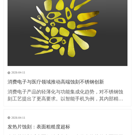
2026-04-11
消费电子与医疗领域推动高端蚀刻不锈钢创新
消费电子产品的轻薄化与功能集成化趋势，对不锈钢蚀
刻工艺提出了更高要求。以智能手机为例，其内部精密
弹片、屏蔽罩等部件的厚度已突破0.1毫米，蚀刻加工需
在保持材料强度的同时，实现无毛刺、无变形的微细结
2026-04-11
构加工。此外，可穿戴设备对金属外壳的装饰性需求激
增，蚀刻工艺与PVD镀膜、阳极氧化等表面处理技术的
发热片蚀刻：表面粗糙度超标
复
发热片蚀刻后表面粗糙度超标，会使发热片的表面不平