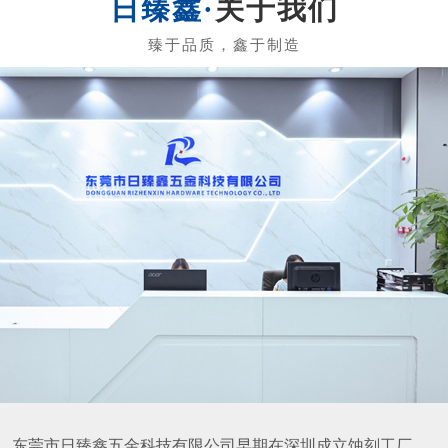
东莞市日臻鑫五金科技有限公司早期在深圳成立蚀刻工厂，
于2017年搬迁至东莞，现位于东莞中堂镇，厂房面积