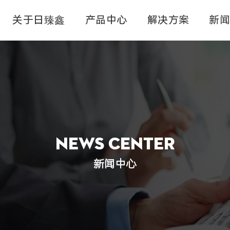
关于日臻鑫
产品中心
解决方案
新
对卷料带连续蚀刻
卷料蚀刻
模切蚀刻
五金蚀刻加工
微孔蚀刻
料带蚀刻
News Center
新闻中心