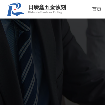
日臻鑫五金蚀刻
首页
Rizhenxin Hardware Etching
热门搜索：
金属蚀刻
五金蚀刻
蚀刻加工
精密蚀刻
卷