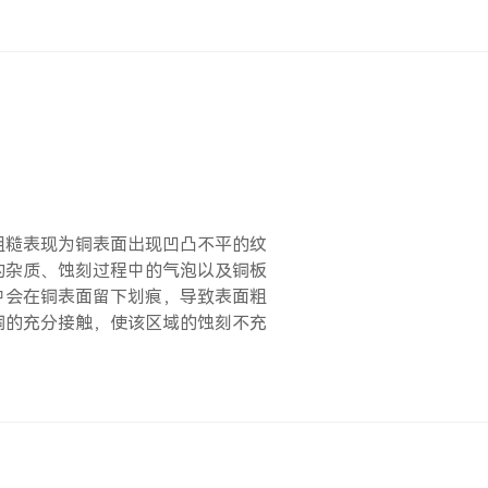
粗糙表现为铜表面出现凹凸不平的纹
的杂质、蚀刻过程中的气泡以及铜板
中会在铜表面留下划痕，导致表面粗
铜的充分接触，使该区域的蚀刻不充