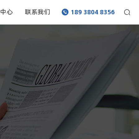
闻中心
联系我们


189 3804 8356
网孔蚀刻
流道蚀刻
化学蚀刻
化学刻蚀
化学腐蚀
超薄蚀刻