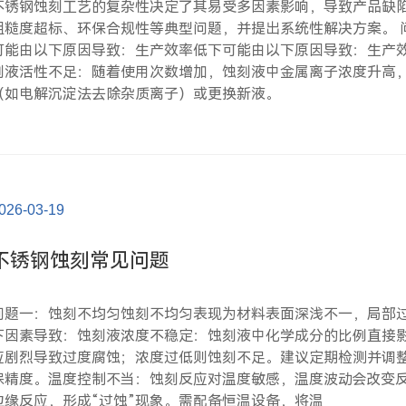
不锈钢蚀刻工艺的复杂性决定了其易受多因素影响，导致产品缺
粗糙度超标、环保合规性等典型问题，并提出系统性解决方案。 
可能由以下原因导致：生产效率低下可能由以下原因导致：生产效
刻液活性不足：随着使用次数增加，蚀刻液中金属离子浓度升高
（如电解沉淀法去除杂质离子）或更换新液。
026-03-19
不锈钢蚀刻常见问题
问题一：蚀刻不均匀蚀刻不均匀表现为材料表面深浅不一，局部
下因素导致：蚀刻液浓度不稳定：蚀刻液中化学成分的比例直接
应剧烈导致过度腐蚀；浓度过低则蚀刻不足。建议定期检测并调
保精度。温度控制不当：蚀刻反应对温度敏感，温度波动会改变
边缘反应，形成“过蚀”现象。需配备恒温设备，将温