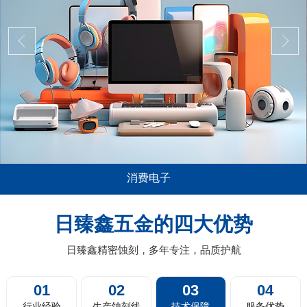
消费电子
用极其广泛，尤其是在消费电子，比如说
五金蚀刻加工在
脑平板的音箱喇叭网面板，电视机及投影
薄0.01mm或
日臻鑫五金的四大优势
扫地机器人的蚀刻过滤网，剃须刀剃须网
料带蚀刻，卷对
片，汽车的...
日臻鑫精密蚀刻，多年专注，品质护航
01
02
03
04
行业经验
生产蚀刻线
技术保障
服务优势