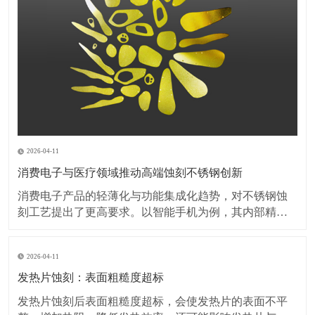
2026-04-11
消费电子与医疗领域推动高端蚀刻不锈钢创新
消费电子产品的轻薄化与功能集成化趋势，对不锈钢蚀
刻工艺提出了更高要求。以智能手机为例，其内部精密
弹片、屏蔽罩等部件的厚度已突破0.1毫米，蚀刻加工需
在保持材料强度的同时，实现无毛刺、无变形的微细结
2026-04-11
构加工。此外，可穿戴设备对金属外壳的装饰性需求激
增，蚀刻工艺与PVD镀膜、阳极氧化等表面处理技术的
发热片蚀刻：表面粗糙度超标
复
发热片蚀刻后表面粗糙度超标，会使发热片的表面不平