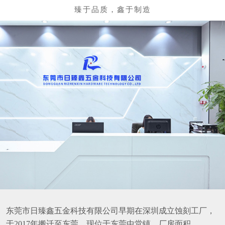
东莞市日臻鑫五金科技有限公司早期在深圳成立蚀刻工厂，
于2017年搬迁至东莞，现位于东莞中堂镇，厂房面积