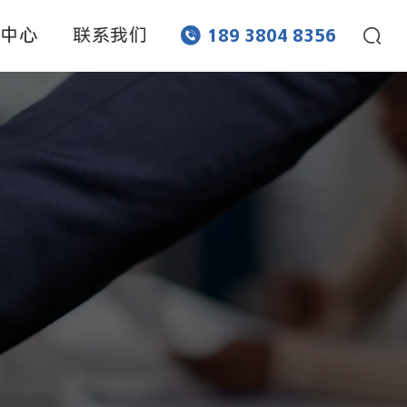
闻中心
联系我们


189 3804 8356
网孔蚀刻
流道蚀刻
化学蚀刻
化学刻蚀
化学腐蚀
超薄蚀刻