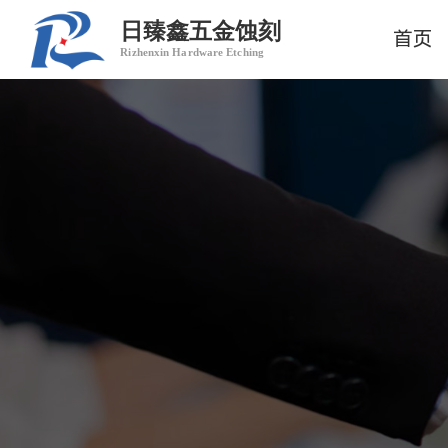
日臻鑫五金蚀刻
首页
Rizhenxin Hardware Etching
热门搜索：
金属蚀刻
五金蚀刻
蚀刻加工
精密蚀刻
卷