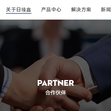
关于日臻鑫
产品中心
解决方案
新
对卷料带连续蚀刻
卷料蚀刻
模切蚀刻
五金蚀刻加工
微孔蚀刻
料带蚀刻
Partner
合作伙伴