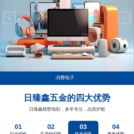
消费电子
广泛，尤其是在消费电子，比如说
五金蚀刻加工在精密五
的音箱喇叭网面板，电视机及投影
薄0.01mm或以上厚
日臻鑫五金的四大优势
器人的蚀刻过滤网，剃须刀剃须网
料带蚀刻，卷对卷蚀刻
片，汽车的...
日臻鑫精密蚀刻，多年专注，品质护航
01
02
03
04
行业经验
生产蚀刻线
技术保障
服务优势