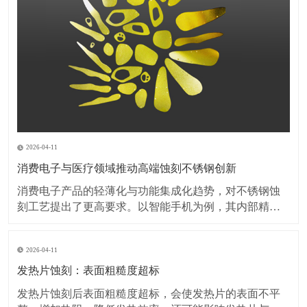
2026-04-11
消费电子与医疗领域推动高端蚀刻不锈钢创新
消费电子产品的轻薄化与功能集成化趋势，对不锈钢蚀
刻工艺提出了更高要求。以智能手机为例，其内部精密
弹片、屏蔽罩等部件的厚度已突破0.1毫米，蚀刻加工需
在保持材料强度的同时，实现无毛刺、无变形的微细结
2026-04-11
构加工。此外，可穿戴设备对金属外壳的装饰性需求激
增，蚀刻工艺与PVD镀膜、阳极氧化等表面处理技术的
发热片蚀刻：表面粗糙度超标
复
发热片蚀刻后表面粗糙度超标，会使发热片的表面不平
整，增加热阻，降低发热效率，还可能影响发热片与其