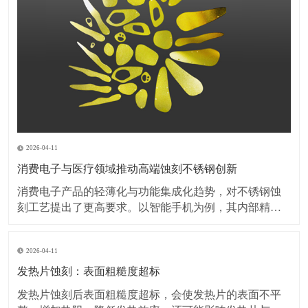
2026-04-11
消费电子与医疗领域推动高端蚀刻不锈钢创新
消费电子产品的轻薄化与功能集成化趋势，对不锈钢蚀
刻工艺提出了更高要求。以智能手机为例，其内部精密
弹片、屏蔽罩等部件的厚度已突破0.1毫米，蚀刻加工需
在保持材料强度的同时，实现无毛刺、无变形的微细结
2026-04-11
构加工。此外，可穿戴设备对金属外壳的装饰性需求激
增，蚀刻工艺与PVD镀膜、阳极氧化等表面处理技术的
发热片蚀刻：表面粗糙度超标
复
发热片蚀刻后表面粗糙度超标，会使发热片的表面不平