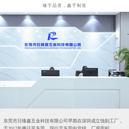
东莞市日臻鑫五金科技有限公司早期在深圳成立蚀刻工厂，
于2017年搬迁至东莞，现位于东莞中堂镇，厂房面积