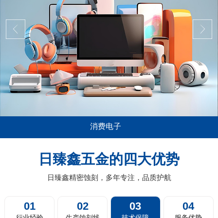
消费电子
用极其广泛，尤其是在消费电子，比如说
五金蚀刻加工在
脑平板的音箱喇叭网面板，电视机及投影
薄0.01mm或
日臻鑫五金的四大优势
扫地机器人的蚀刻过滤网，剃须刀剃须网
料带蚀刻，卷对
片，汽车的...
日臻鑫精密蚀刻，多年专注，品质护航
01
02
03
04
行业经验
生产蚀刻线
技术保障
服务优势