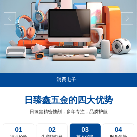
消费电子
用极其广泛，尤其是在消费电子，比如说
五金蚀刻加工在
脑平板的音箱喇叭网面板，电视机及投影
薄0.01mm或
日臻鑫五金的四大优势
扫地机器人的蚀刻过滤网，剃须刀剃须网
料带蚀刻，卷对
片，汽车的...
日臻鑫精密蚀刻，多年专注，品质护航
01
02
03
04
行业经验
生产蚀刻线
技术保障
服务优势