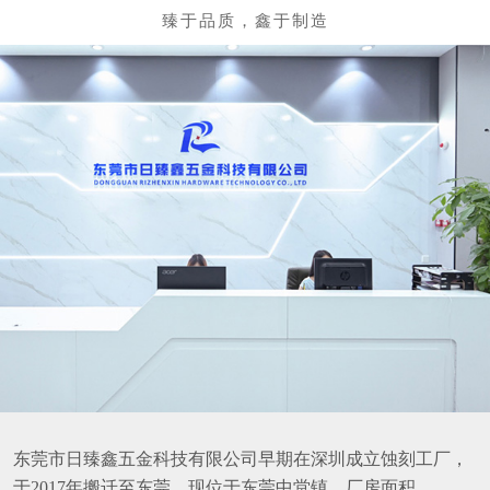
东莞市日臻鑫五金科技有限公司早期在深圳成立蚀刻工厂，
于2017年搬迁至东莞，现位于东莞中堂镇，厂房面积