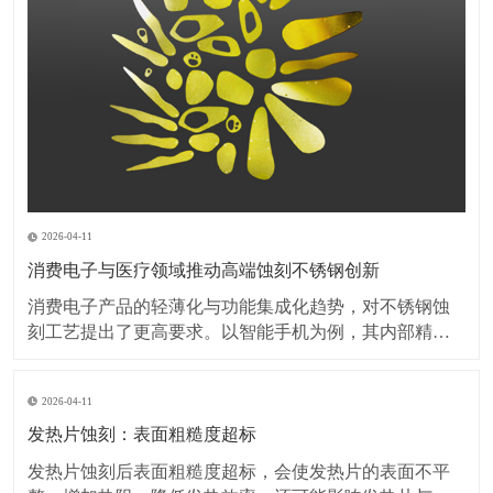
2026-04-11
消费电子与医疗领域推动高端蚀刻不锈钢创新
消费电子产品的轻薄化与功能集成化趋势，对不锈钢蚀
刻工艺提出了更高要求。以智能手机为例，其内部精密
弹片、屏蔽罩等部件的厚度已突破0.1毫米，蚀刻加工需
在保持材料强度的同时，实现无毛刺、无变形的微细结
2026-04-11
构加工。此外，可穿戴设备对金属外壳的装饰性需求激
增，蚀刻工艺与PVD镀膜、阳极氧化等表面处理技术的
发热片蚀刻：表面粗糙度超标
复
发热片蚀刻后表面粗糙度超标，会使发热片的表面不平