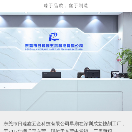
东莞市日臻鑫五金科技有限公司早期在深圳成立蚀刻工厂，
于2017年搬迁至东莞，现位于东莞中堂镇，厂房面积