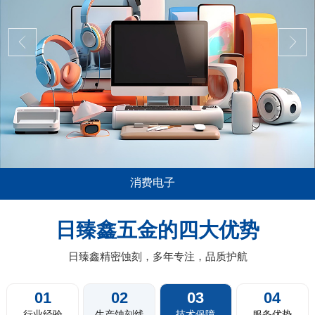
消费电子
域应用极其广泛，尤其是在消费电子，比如说
五金蚀刻加
，电脑平板的音箱喇叭网面板，电视机及投影
薄0.01m
日臻鑫五金的四大优势
网，扫地机器人的蚀刻过滤网，剃须刀剃须网
料带蚀刻，
片，汽车的...
日臻鑫精密蚀刻，多年专注，品质护航
01
02
03
04
行业经验
生产蚀刻线
技术保障
服务优势