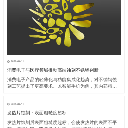
2026-04-11
消费电子与医疗领域推动高端蚀刻不锈钢创新
消费电子产品的轻薄化与功能集成化趋势，对不锈钢蚀
刻工艺提出了更高要求。以智能手机为例，其内部精密
弹片、屏蔽罩等部件的厚度已突破0.1毫米，蚀刻加工需
在保持材料强度的同时，实现无毛刺、无变形的微细结
2026-04-11
构加工。此外，可穿戴设备对金属外壳的装饰性需求激
增，蚀刻工艺与PVD镀膜、阳极氧化等表面处理技术的
发热片蚀刻：表面粗糙度超标
复
发热片蚀刻后表面粗糙度超标，会使发热片的表面不平