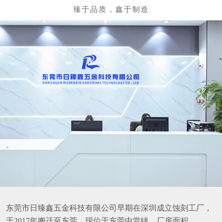
东莞市日臻鑫五金科技有限公司早期在深圳成立蚀刻工厂，
于2017年搬迁至东莞，现位于东莞中堂镇，厂房面积