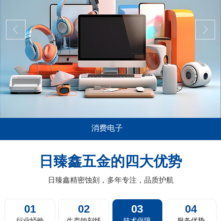
消费电子
应用极其广泛，尤其是在消费电子，比如说
五金蚀刻加工
电脑平板的音箱喇叭网面板，电视机及投影
薄0.01mm
日臻鑫五金的四大优势
，扫地机器人的蚀刻过滤网，剃须刀剃须网
料带蚀刻，卷
片，汽车的...
日臻鑫精密蚀刻，多年专注，品质护航
01
02
03
04
行业经验
生产蚀刻线
技术保障
服务优势