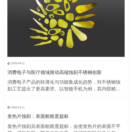
2026-04-11
消费电子与医疗领域推动高端蚀刻不锈钢创新
消费电子产品的轻薄化与功能集成化趋势，对不锈钢蚀
刻工艺提出了更高要求。以智能手机为例，其内部精密
弹片、屏蔽罩等部件的厚度已突破0.1毫米，蚀刻加工需
在保持材料强度的同时，实现无毛刺、无变形的微细结
2026-04-11
构加工。此外，可穿戴设备对金属外壳的装饰性需求激
增，蚀刻工艺与PVD镀膜、阳极氧化等表面处理技术的
发热片蚀刻：表面粗糙度超标
复
发热片蚀刻后表面粗糙度超标，会使发热片的表面不平