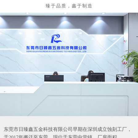
东莞市日臻鑫五金科技有限公司早期在深圳成立蚀刻工厂，
于2017年搬迁至东莞，现位于东莞中堂镇，厂房面积