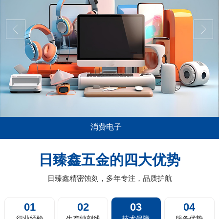
消费电子
其广泛，尤其是在消费电子，比如说
五金蚀刻加工在精密
板的音箱喇叭网面板，电视机及投影
薄0.01mm或以上
日臻鑫五金的四大优势
机器人的蚀刻过滤网，剃须刀剃须网
料带蚀刻，卷对卷蚀
片，汽车的...
日臻鑫精密蚀刻，多年专注，品质护航
01
02
03
04
行业经验
生产蚀刻线
技术保障
服务优势