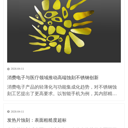
2026-04-11
消费电子与医疗领域推动高端蚀刻不锈钢创新
消费电子产品的轻薄化与功能集成化趋势，对不锈钢蚀
刻工艺提出了更高要求。以智能手机为例，其内部精密
弹片、屏蔽罩等部件的厚度已突破0.1毫米，蚀刻加工需
在保持材料强度的同时，实现无毛刺、无变形的微细结
2026-04-11
构加工。此外，可穿戴设备对金属外壳的装饰性需求激
增，蚀刻工艺与PVD镀膜、阳极氧化等表面处理技术的
发热片蚀刻：表面粗糙度超标
复