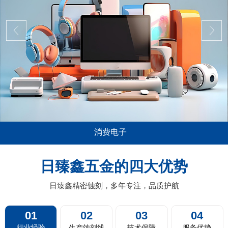
消费电子
其广泛，尤其是在消费电子，比如说
五金蚀刻加工在精密
板的音箱喇叭网面板，电视机及投影
薄0.01mm或以上
日臻鑫五金的四大优势
机器人的蚀刻过滤网，剃须刀剃须网
料带蚀刻，卷对卷蚀
片，汽车的...
日臻鑫精密蚀刻，多年专注，品质护航
01
02
03
04
行业经验
生产蚀刻线
技术保障
服务优势