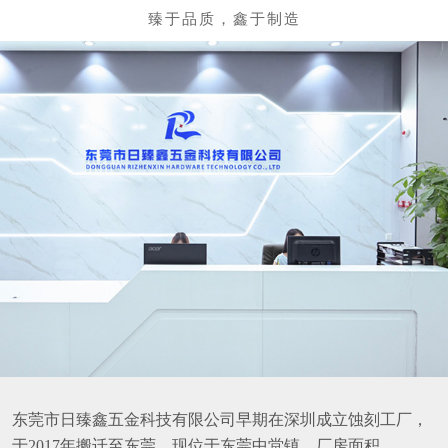
东莞市日臻鑫五金科技有限公司早期在深圳成立蚀刻工厂，
于2017年搬迁至东莞，现位于东莞中堂镇，厂房面积