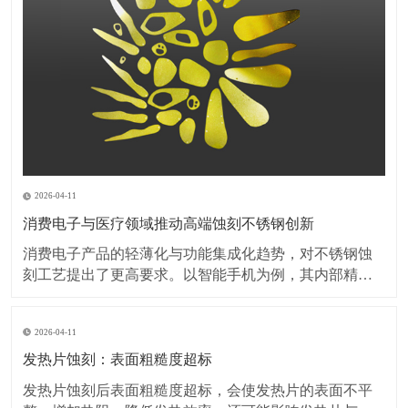
2026-04-11
消费电子与医疗领域推动高端蚀刻不锈钢创新
消费电子产品的轻薄化与功能集成化趋势，对不锈钢蚀
刻工艺提出了更高要求。以智能手机为例，其内部精密
弹片、屏蔽罩等部件的厚度已突破0.1毫米，蚀刻加工需
在保持材料强度的同时，实现无毛刺、无变形的微细结
2026-04-11
构加工。此外，可穿戴设备对金属外壳的装饰性需求激
增，蚀刻工艺与PVD镀膜、阳极氧化等表面处理技术的
发热片蚀刻：表面粗糙度超标
复
发热片蚀刻后表面粗糙度超标，会使发热片的表面不平