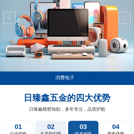
消费电子
应用极其广泛，尤其是在消费电子，比如说
五金蚀刻加工
电脑平板的音箱喇叭网面板，电视机及投影
薄0.01mm
日臻鑫五金的四大优势
，扫地机器人的蚀刻过滤网，剃须刀剃须网
料带蚀刻，卷
片，汽车的...
日臻鑫精密蚀刻，多年专注，品质护航
01
02
03
04
行业经验
生产蚀刻线
技术保障
服务优势